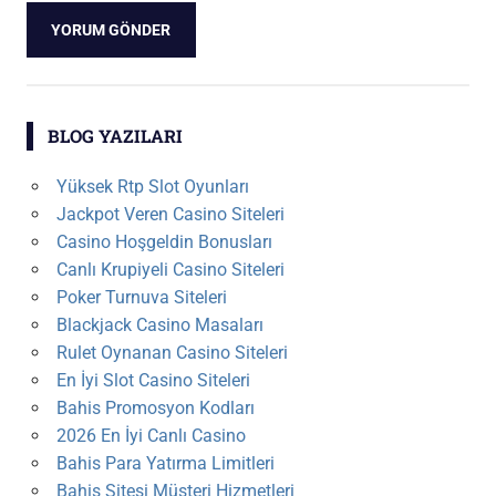
BLOG YAZILARI
Yüksek Rtp Slot Oyunları
Jackpot Veren Casino Siteleri
Casino Hoşgeldin Bonusları
Canlı Krupiyeli Casino Siteleri
Poker Turnuva Siteleri
Blackjack Casino Masaları
Rulet Oynanan Casino Siteleri
En İyi Slot Casino Siteleri
Bahis Promosyon Kodları
2026 En İyi Canlı Casino
Bahis Para Yatırma Limitleri
Bahis Sitesi Müşteri Hizmetleri